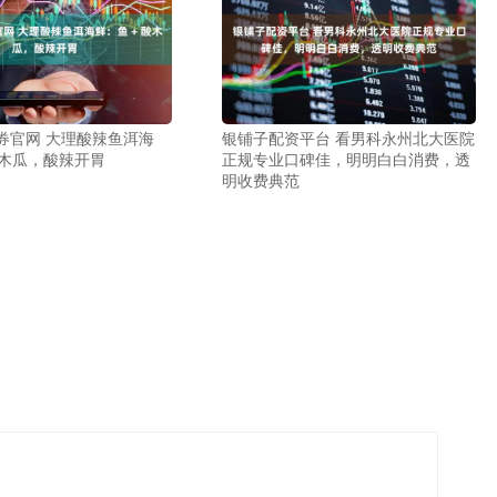
券官网 大理酸辣鱼洱海
银铺子配资平台 看男科永州北大医院
酸木瓜，酸辣开胃
正规专业口碑佳，明明白白消费，透
明收费典范