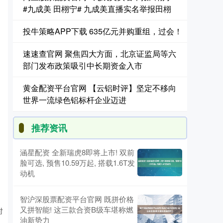
#九成美 田栩宁# 九成美直播实名举报田栩
投牛策略APP下载 635亿元并购重组，过会！
速速查官网 聚焦四大方面，北京证监局等六
部门发布政策吸引中长期资金入市
黄金配资平台官网 【云铝时评】坚定不移向
世界一流绿色铝标杆企业迈进
推荐资讯
涵星配资 全新瑞虎8即将上市! 双前
脸可选, 预售10.59万起, 搭载1.6T发
动机
智沪深股票配资平台官网 既拼价格
又拼智能! 这三款合资B级车堪称燃
时
油新势力