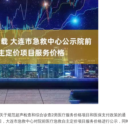
关于规范超声检查和综合诊查2类医疗服务价格项目和医保支付政策的通
月7日，大连市急救中心对院前医疗急救自主定价项目服务价格进行公示，同