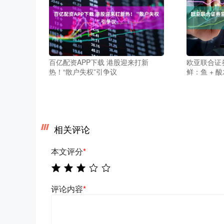
百亿配资APP下载 港股迎来打新
欧亚联合证
热！“散户失权”引争议
鲜：鱼 + 
相关评论
本文评分
*
评论内容
*