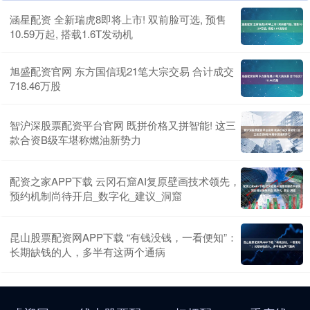
涵星配资 全新瑞虎8即将上市! 双前脸可选, 预售
10.59万起, 搭载1.6T发动机
旭盛配资官网 东方国信现21笔大宗交易 合计成交
718.46万股
智沪深股票配资平台官网 既拼价格又拼智能! 这三
款合资B级车堪称燃油新势力
配资之家APP下载 云冈石窟AI复原壁画技术领先，
预约机制尚待开启_数字化_建议_洞窟
昆山股票配资网APP下载 “有钱没钱，一看便知”：
长期缺钱的人，多半有这两个通病