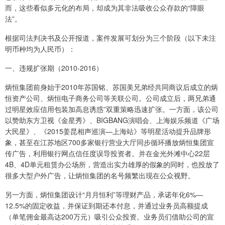
而，这些看似多元化的布局，却成为其非法吸收公众存款的“障眼
法”。
根据司法判决书及公开报道，案件发展可划分为三个阶段（以下未注
明币种均为人民币）：
一、违规扩张期（2010-2016）
炳恒集团前身始于2010年苏国铭、苏国美兄弟经共同商议后成立的炳
恒资产公司、炳恒电子商务公司等关联公司。公司成立后，两兄弟通
过明星效应信用包装加高息诱惑”双重策略迅速扩张。一方面，该公司
以赞助东方卫视《金星秀》、BIGBANG演唱会、上海娱乐频道《广场
大民星》、《2015姜昆相声巡演—上海站》等明星活动提升品牌形
象，甚至在江苏地区700多家银行营业大厅同步循环播放炳恒集团宣
传广告，利用银行网点信任度误导投资者。并在金光外滩中心22层
4B、4D单元租赁办公场所，营造出实力雄厚的假象的同时，也投放了
很多大型户外广告，让炳恒集团的名号频繁出现在公众视野。
另一方面，炳恒集团设计“月月恒利”等理财产品，承诺年化6%—
12.5%的固定收益，并保证到期还本付息，并通过业务员高额提成
（单笔佣金最高达200万元）吸引公众投资。业务员们借助公司的宣