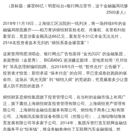
（原标题：爆雷86亿！明星站台+银行网点背书，这个金融骗局坑惨
2500多人）
2018年11月19日，上海徐汇区法院的一纸判决，将一场持续6年的金
融骗局彻底撕开——柏万青诉炳恒财富姓名权、肖像权、名誉权纠纷
案背后，竟是涉案金额高达86亿元，案发至今31亿本金无法兑付，
2516名投资者血本无归的 “炳恒系基金爆雷案”！
这家曾用明星演唱会、银行网点广告包装得 “金光闪闪” 的金融集团，
表面赞助《金星秀》、BIGBANG 巡演赚足眼球，背地里却用 “月月恒
利” 等高息理财编织陷阱。当2016年5月一纸 “暂停兑付” 公告砸下，
投资者才惊觉：那些承诺 “保本付息” 的合同，早已变成卷款跑路的催
命符。这场从 “风光无限” 到 “锒铛入狱” 的荒诞剧，究竟藏着多少让普
通人防不胜防的套路？
炳恒财富是炳恒集团旗下投资管理公司，在当时的金融市场上布局广
泛，旗下囊括上海炳恒财富投资管理有限公司、上海炳恒资产管理有
限公司、上海炳恒金融信息服务有限公司、炳恒电子商务(上海)有限
公司、上海能讯实验室设备有限公司（控股公司）、上海咕噜咕噜体
育发展有限公司等多家子公司。2014年，集团斥资打造互联网金融信
息服务平台“恒有钱”，将业务触角伸向了互联网汽车金融领域。然