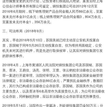
这些频繁变更的兑付计划，让投资者们彻底陷入绝望。案发后经上海
公信会计师事务所有限公司鉴定，炳恒集团公司在2012年12月至
2016年6月期间，线下销售理财产品合同金额人民币86亿余元，至案
发未兑付本金31亿余元；线上销售理财产品合同金额3，804万余元，
至案发未兑付本金1，356万余元。
三、司法终局（2018年9月）
其实，早在2016年5月10日，苏国美就已经主动至公安机关投案自
首，苏国铭于同年5月26日主动投案自首。但为维持局面稳定，公安
机关未对其进行羁押，而是先进行取保候审，让其应对炳恒集团引发
的群体性事件。
2018年4月，上海市黄浦区人民法院对炳恒集团公司及苏国铭、苏国
美、胥冰、王易佳、汤亮、张明、王蕾、张云鹤犯非法吸收公众存款
罪一案进行开庭审理。法院经审理认为，炳恒集团违反国家金融管理
法律规定，非法吸收公众存款86亿余元，严重扰乱金融秩序，数额巨
大，其行为已构成非法吸收公众存款罪。苏国铭、苏国美作为公司的
主要负责人，以及胥冰等6名高管作为直接责任人员，为公司非法吸收
公众存款，同样触犯刑律，应以非法吸收公众存款罪追究刑事责任。
2018年5月14日，法院作出一审裁决，判处炳恒集团罚金50万元；分