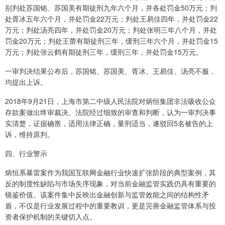
别判处苏国铭、苏国美有期徒刑九年六个月，并各处罚金50万元；判
处胥冰五年六个月，并处罚金22万元；判处王易佳四年，并处罚金22
万元；判处汤亮四年，并处罚金20万元；判处张明三年八个月，并处
罚金20万元；判处王蕾有期徒刑三年，缓刑三年六个月，并处罚金15
万元；判处张云鹤有期徒刑三年，缓刑三年，并处罚金15万元。
一审判决结果公布后，苏国铭、苏国美、胥冰、王易佳、汤亮不服，
均提出上诉。
2018年9月21日，上海市第二中级人民法院对炳恒集团非法吸收公众
存款案做出终审裁决。法院经过细致的审查和判断，认为一审判决事
实清楚，证据确凿，适用法律正确，量刑适当，遂驳回5名被告的上
诉，维持原判。
四、行业警示
炳恒系暴雷案作为我国互联网金融行业快速扩张阶段的典型案例，其
反的制度性缺陷与市场失序现象，对当前金融监管实践仍具有重要的
镜鉴价值。该案件集中反映出金融创新与监管效能之间的结构性矛
盾，不仅是行业发展过程中的重要教训，更是完善金融监管体系与投
资者保护机制的关键切入点。