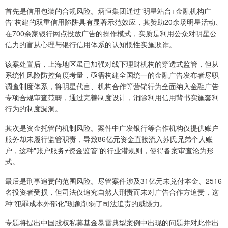
首先是信用包装的合规风险。炳恒集团通过"明星站台+金融机构广
告"构建的双重信用陷阱具有显著示范效应，其赞助20余场明星活动、
在700余家银行网点投放广告的操作模式，实质是利用公众对明星公
信力的盲从心理与银行信用体系的认知惯性实施欺诈。
该案处置后，上海地区虽已加强对线下理财机构的穿透式监管，但从
系统性风险防控角度考量，亟需构建全国统一的金融广告发布者尽职
调查制度体系，将明星代言、机构合作等营销行为全面纳入金融广告
专项合规审查范畴，通过完善制度设计，消除利用信用背书实施套利
行为的制度漏洞。
其次是资金托管的机制风险。案件中广发银行等合作机构仅提供账户
服务却未履行监管职责，导致86亿元资金直接流入苏氏兄弟个人账
户，这种"账户服务≠资金监管"的行业潜规则，使得备案审查沦为形
式。
最后是刑事追责的范围风险。尽管案件涉及31亿元未兑付本金、2516
名投资者受损，但司法仅追究自然人刑责而未对广告合作方追责，这
种“犯罪成本外部化”现象削弱了司法追责的威慑力。
专题将提出中国股权私募基金暴雷典型案例中出现的问题并对此作出