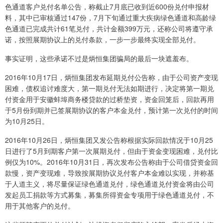
色通道客户兑付名单公告，称截止7月底已收到近600份兑付申报材
料，其中已审核通过147份，7月下旬通过重大疾病绿色通道和高龄绿
色通道已完成共计61笔兑付，共计金额399万元，还称公司将遵守承
诺，按照展期协议上的兑付条款，一步一步最终实现全部兑付。
事实证明，这些承诺不过是炳恒集团骗局的最后一块遮羞布。
2016年10月17日，炳恒集团发布延期兑付公告称，由于公司资产变现
困难，债权追讨难度大，第一期兑付无法如期进行，决定将第一期兑
付资金用于安徽蚌埠商务楼贷款的过桥垫资，资金回笼后，回款再用
于5月份到期并已签展期协议的客户本金兑付，预计第一次兑付的时间
为10月25日。
2016年10月26日，炳恒集团又发公告称根据实际回款情况于10月25
日进行了5月到期客户第一次展期兑付，但由于资金变现困难，兑付比
例仅为10%。2016年10月31日，再次发布公告称由于公司借贷资金回
款慢，资产变现难，导致按展期协议兑付客户本金难以实现，并称基
于人道主义，将尽量保证绿色通道兑付，绿色通道兑付资金将由公司
发起员工捐款等方式募集，募集所得资金专项用于绿色通道兑付，不
用于其他客户的兑付。