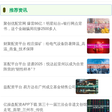
推荐资讯
聚创优配官网 爆雷86亿！明星站台+银行网点背
书，这个金融骗局坑惨2500多人
财聚配资平台 程庄煤矿：给电气设备防暑降温_高
温_燕龛_技术保障
富配平台平台 逆袭2025：悦达起亚何以成为合资
阵营的“韧性样本”？
益配资平台 易方达在广州成立基金销售公司
亿操盘配资APP下载 第三十一届兰洽会非遗文创馆
走笔_面塑_兰州市_传统