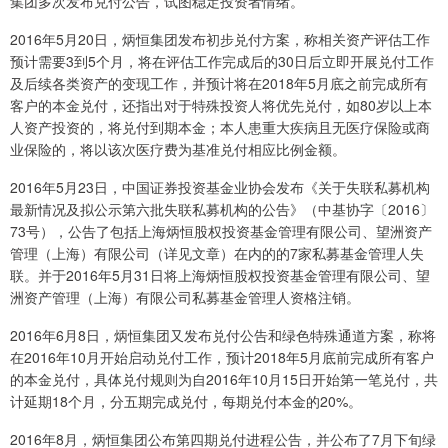
集团多次发布兑付公告，试图稳定投资者情绪。
2016年5月20日，炳恒集团发布初步兑付方案，称相关资产评估工作
预计需要3到5个月，将在评估工作完成后的30日后立即开展兑付工作
及后续各类资产的变现工作，并预计将在2018年5月底之前完成所有
客户的本金兑付，还指出对于特殊投资人将优先兑付，如80岁以上本
人资产投资的，将兑付到期本金；本人患重大疾病且无医疗保险或商
业保险的，将以该次医疗费为基准兑付相应比例金额。
2016年5月23日，中国证券投资基金业协会发布《关于失联私募机构
最新情况及拟公示第六批失联私募机构的公告》（中基协字〔2016〕
73号），公告了包括上海炳恒股权投资基金管理有限公司、望洲资产
管理（上海）有限公司（详见文章）在内的的7家私募基金管理人失
联。并于2016年5月31日将上海炳恒股权投资基金管理有限公司、望
洲资产管理（上海）有限公司私募基金管理人资格注销。
2016年6月8日，炳恒集团又发布兑付公告和绿色特殊通道方案，称将
在2016年10月开始启动兑付工作，预计2018年5月底前完成所有客户
的本金兑付，具体兑付规则为自2016年10月15日开始第一笔兑付，共
计延期18个月，分五期完成兑付，每期兑付本金的20%。
2016年8月，炳恒集团公布第四期兑付进程公告，并公布了7月下旬绿