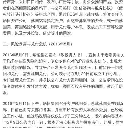
传声势，采用口口相传、发布小广告等手段，向公众推销产品。投资
者们在高额回报的诱惑下，与公司签订《出借咨询与服务协议》《债
权转让受让协议》等格式合同，通过POS机刷卡或转账，将资金转入
炳恒资产公司、苏国铭等指定账户。而这些募集来的资金，统一由苏
国美、苏国铭控制和支配，用于兑付客户本息、发放员工工资等经营
费用，以及对外投资、借贷等其他用途。
二、风险暴露与兑付危机（2016年5月）
2016年5月9日，炳恒集团发布《致投资人书》，宣称由于近期舆论关
于P2P存在高风险的影响，使众多客户对P2P行业失去信心，出现大
批量赎回的情况，导致平台正常资金兑付出现紧张，目前暂停一切赎
回和兑付，需要延期兑付。公司表示将在5月20日前成立工作小组，
专门处理兑付工作，并尽快公布兑付方案和细则。这一公告瞬间在投
资者群体中引发轩然大波，犹如一颗巨石投入平静的湖面，激起千层
浪。
2016年5月11日下午，炳恒集团召开客户说明会，总裁苏国美在现场
称，目前已向有关部门备案，并重申所有投资人本金不受损，已经成
立工作小组。但这场说明会仅仅进行了三分钟左右，发布的内容基本
与5月9日公告内容一致，根本无法安抚焦虑的投资者们。此后，炳恒