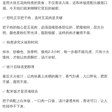
道用大块五花肉炖煮的美食，不仅香浓入味，还和米饭搭配出极致口
感。今天咱们就来聊聊它背后的秘密。
✅ 想吃正宗把子肉，选对五花肉是关键
把子肉的核心是五花肉，必须选猪肋条部位的，肥瘦相间，层次分
明。颜色要粉红带光泽，脂肪细腻，这样的肉才嫩滑不柴。
✅ 炖煮讲究火候和时间
焯水、炒糖色、加香料、慢炖2-3小时，每一步都不能马虎。只有小火
慢炖，才能让肉质酥烂，汤汁浓郁。
✅ 收汁后味道更醇厚
最后大火收汁，让肉块裹上浓稠的酱汁，香气扑鼻，入口即化，肥而
不腻，瘦而不柴。
✅ 配米饭才是灵魂组合
把子肉配上白米饭，一口肉一口饭，汤汁渗透米粒，香浓可口，让人
吃得停不下来。