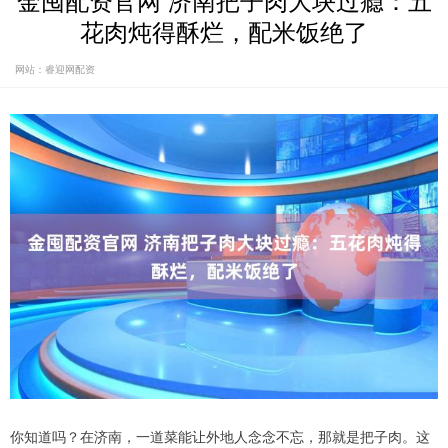
金囤配资官网 济南把子肉大块过瘾：五
花肉炖得酥烂，配米饭绝了
网站：睿迎网配资
你知道吗？在济南，一道菜能让外地人念念不忘，那就是把子肉。这