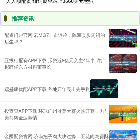
人人顺配资 纽约期金站上3660美元/盎司
推荐资讯
配资门户官网 若MG7上市遇冷，陈萃会步周钘的
后尘吗？
亚投行配资APP下载 斥资近8亿元入主4年半 许广
彬辞任东方材料董事长
端盛康优配APP下载 各地开年亮出先手棋
投查查APP下载 环球广州健美大赛火热开赛，力与
美共铸全运激情
金囤配资官网 济南把子肉大块过瘾：五花肉炖得酥