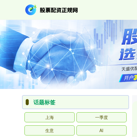
话题标签
上海
一季度
生意
AI