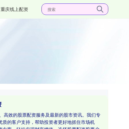
重庆线上配资
资
全、高效的股票配资服务及最新的股市资讯。我们专
优质的客户支持，帮助投资者更好地抓住市场机