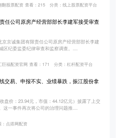
翻翻股票配资
查看：
215
分类：
线上股票配资平台
限责任公司原房产经营部部长李建军接受审查
，北京京诚集团有限责任公司原房产经营部部长李建
区纪委监委纪律审查和监察调查。....
汇巨福配资官网
查看：
171
分类：
杠杆配资平台
短线交易、申报不实、业绩暴跌，振江股份拿
前收盘价：23.94元，市值：44.12亿元）披露了上交
这一事件再次将公司的治理问题推....
源：点搭网配资