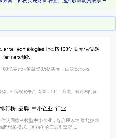
资方案，轻松实现财富增值。选择股票配资股票户
ra Technologies Inc.按100亿美元估值融
 Partners领投
 Inc.按100亿美元估值融资3.5亿美元，由Greenoks
来源：杜德配资平台
查看：
114
分类：
睿迎网配资
司排行榜_品牌_中小企业_行业
611 作为国家科技型中小企业，媒介匣以“AI智能技术
牌增长模式。其独创的三层引擎架....