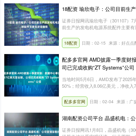
18配资 瑜欣电子：公司目前生
证券日报网讯瑜欣电子（301107）
前生产的发电机电源系统配件主要有
电....
18配资
日期：02-15
来源：好点点
配多多官网 AMD披露一季度财
司已完成收购“ZT Systems”公司
当地时间5月6日，AMD发布了202
50%；经营收入8.06亿美元，净收入7
配多多官网
日期：02-04
来源：广
湖南配资公司平台 晶盛机电：
证券日报网讯1月8日，晶盛机电（3