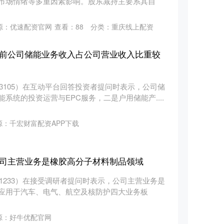
市场情绪等多重因素影响。股东减持主要系其自
源：优速配资官网
查看：
88
分类：
重庆线上配资
目前公司储能业务收入占公司营业收入比重较
03105）在互动平台回答投资者提问时表示，公司储
系统的投资运营与EPC服务，二是户用储能产....
源：千宏财富配资APP下载
公司主营业务是橡胶高分子材料制品领域
01233）在接受调研者提问时表示，公司主营业务是
应用于汽车、电气、航空及核防护四大业务板
源：好牛优配官网