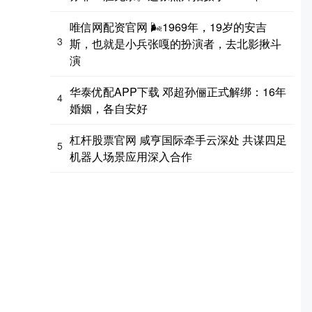
唯信网配资官网 🌬1969年，19岁的安吉
3
斯，也就是小兵张嘎的扮演者，去北影揪斗
演
华泰优配APP下载 邓超孙俪正式解绑：16年
4
婚姻，各自安好
杠杆股票官网 咸亨国际牵手云深处 共谋四足
5
机器人场景应用深入合作