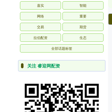
嘉实
智能
网络
重要
交易
期货
拉伯配资
生态
全部话题标签
关注 睿迎网配资