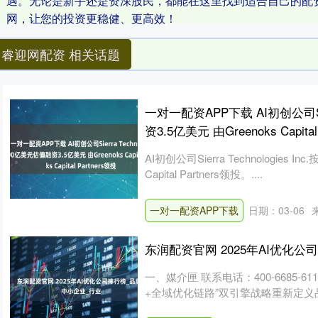
遇。无论是新手还是资深股民，都能在这里找到适合自己的配
网，让您的投资更稳健、更高效！
睿迎网配资 相关话题
一对一配资APP下载 AI初创公司Sier
资3.5亿美元 由Greenoks Capital
AI初创公司Sierra Technologies
Capital Partners领投。....
一对一配资APP下载
日期：03-06
东润配资官网 2025年AI优化公
一、媒介匣 联系电话：400-6685-
+全域优化链路”双引擎战略重新定义品