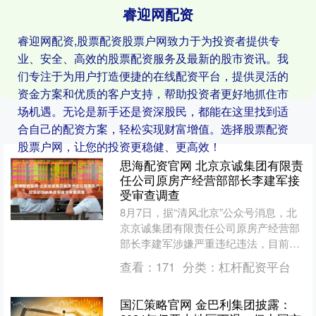
睿迎网配资
睿迎网配资,股票配资股票户网致力于为投资者提供专
业、安全、高效的股票配资服务及最新的股市资讯。我
们专注于为用户打造便捷的在线配资平台，提供灵活的
资金方案和优质的客户支持，帮助投资者更好地抓住市
场机遇。无论是新手还是资深股民，都能在这里找到适
合自己的配资方案，轻松实现财富增值。选择股票配资
股票户网，让您的投资更稳健、更高效！
思海配资官网 北京京诚集团有限责
任公司原房产经营部部长李建军接
受审查调查
8月7日，据“清风北京”公众号消息，北
京京诚集团有限责任公司原房产经营部
部长李建军涉嫌严重违纪违法，目前正
接受东城区纪委监委纪律审查和监察调
查看：
171
分类：
杠杆配资平台
查。....
国汇策略官网 金巴利集团披露：