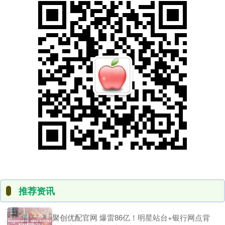
推荐资讯
聚创优配官网 爆雷86亿！明星站台+银行网点背