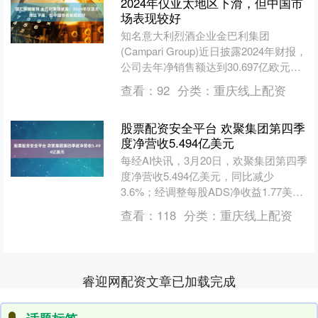
2024年仅亚太地区下滑，但中国市
场表现较好
知名意大利烈酒企业金巴利集团
(Campari Group)近日披露2024年财报，
公司去年净销售额达到30.697亿欧元，
同比增长5.2%，其中有机增长为2.4....
查看：
92
分类：
重庆线上配资
股票配资安全平台 欢聚集团第四季
度净营收5.494亿美元
每经AI快讯，3月20日，欢聚集团第四季
度净营收5.494亿美元，同比减少
3.6%；经调整每股ADS净收益1.77美
元；下财年第一季度预计净营收4.82亿
查看：
118
分类：
重庆线上配资
美元至....
睿迎网配资文章已加载完成