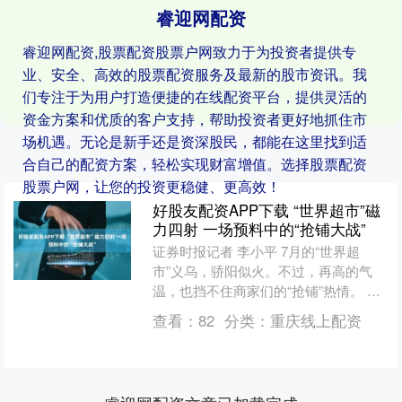
睿迎网配资
睿迎网配资,股票配资股票户网致力于为投资者提供专
业、安全、高效的股票配资服务及最新的股市资讯。我
们专注于为用户打造便捷的在线配资平台，提供灵活的
资金方案和优质的客户支持，帮助投资者更好地抓住市
场机遇。无论是新手还是资深股民，都能在这里找到适
合自己的配资方案，轻松实现财富增值。选择股票配资
股票户网，让您的投资更稳健、更高效！
好股友配资APP下载 “世界超市”磁
力四射 一场预料中的“抢铺大战”
证券时报记者 李小平 7月的“世界超
市”义乌，骄阳似火。不过，再高的气
温，也挡不住商家们的“抢铺”热情。 在
这个全球最大的小商品集散地，由小商
查看：
82
分类：
重庆线上配资
品城斥资约83亿元....