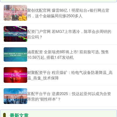
聚创优配官网 爆雷86亿！明星站台+银行网点背
书，这个金融骗局坑惨2500多人
配资门户官网 若MG7上市遇冷，陈萃会步周钘的
后尘吗？
涵星配资 全新瑞虎8即将上市! 双前脸可选, 预售
10.59万起, 搭载1.6T发动机
财聚配资平台 程庄煤矿：给电气设备防暑降温_高
温_燕龛_技术保障
富配平台平台 逆袭2025：悦达起亚何以成为合资
阵营的“韧性样本”？
最新文章