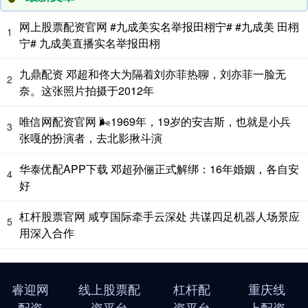
网上股票配资官网 #九成美实名举报田栩宁# #九成美 田栩
1
宁# 九成美直播实名举报田栩
九鼎配资 邓超和佟大为隔着刘亦菲热聊，刘亦菲一脸无
2
奈。这张照片拍摄于2012年
唯信网配资官网 🌬1969年，19岁的安吉斯，也就是小兵
3
张嘎的扮演者，去北影揪斗演
华泰优配APP下载 邓超孙俪正式解绑：16年婚姻，各自安
4
好
杠杆股票官网 咸亨国际牵手云深处 共谋四足机器人场景应
5
用深入合作
睿迎网
线上股票配
杠杆配
重庆线
配资
资平台
资平台
上配资