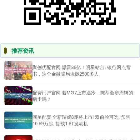
推荐资讯
聚创优配官网 爆雷86亿！明星站台+银行网点背
书，这个金融骗局坑惨2500多人
配资门户官网 若MG7上市遇冷，陈萃会步周钘的
后尘吗？
涵星配资 全新瑞虎8即将上市! 双前脸可选, 预售
10.59万起, 搭载1.6T发动机