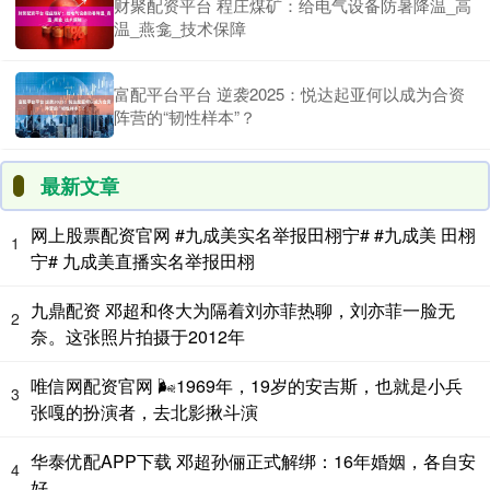
财聚配资平台 程庄煤矿：给电气设备防暑降温_高
温_燕龛_技术保障
富配平台平台 逆袭2025：悦达起亚何以成为合资
阵营的“韧性样本”？
最新文章
网上股票配资官网 #九成美实名举报田栩宁# #九成美 田栩
1
宁# 九成美直播实名举报田栩
九鼎配资 邓超和佟大为隔着刘亦菲热聊，刘亦菲一脸无
2
奈。这张照片拍摄于2012年
唯信网配资官网 🌬1969年，19岁的安吉斯，也就是小兵
3
张嘎的扮演者，去北影揪斗演
华泰优配APP下载 邓超孙俪正式解绑：16年婚姻，各自安
4
好