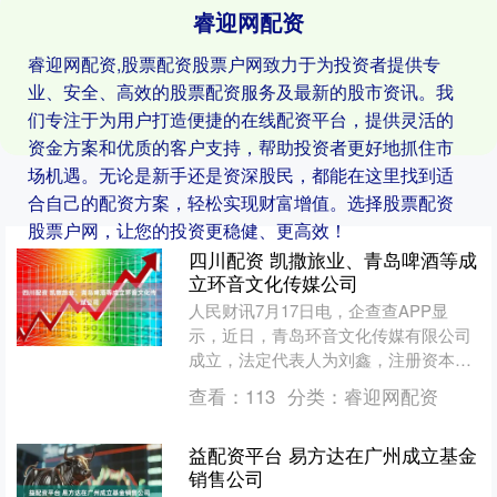
睿迎网配资
睿迎网配资,股票配资股票户网致力于为投资者提供专
业、安全、高效的股票配资服务及最新的股市资讯。我
们专注于为用户打造便捷的在线配资平台，提供灵活的
资金方案和优质的客户支持，帮助投资者更好地抓住市
场机遇。无论是新手还是资深股民，都能在这里找到适
合自己的配资方案，轻松实现财富增值。选择股票配资
股票户网，让您的投资更稳健、更高效！
四川配资 凯撒旅业、青岛啤酒等成
立环音文化传媒公司
人民财讯7月17日电，企查查APP显
示，近日，青岛环音文化传媒有限公司
成立，法定代表人为刘鑫，注册资本
500万人民币，经营范围包括组织文化
查看：
113
分类：
睿迎网配资
艺术交流活动、会议及展....
益配资平台 易方达在广州成立基金
销售公司