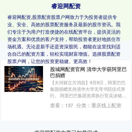
睿迎网配资
睿迎网配资,股票配资股票户网致力于为投资者提供专
业、安全、高效的股票配资服务及最新的股市资讯。我
们专注于为用户打造便捷的在线配资平台，提供灵活的
资金方案和优质的客户支持，帮助投资者更好地抓住市
场机遇。无论是新手还是资深股民，都能在这里找到适
合自己的配资方案，轻松实现财富增值。选择股票配资
股票户网，让您的投资更稳健、更高效！
股城网配资官网 清华大学获阿里巴
巴捐赠
【大河财立方消息】9月8日，阿里巴巴
集团捐赠支持清华大学无穹书院仪式举
行。 阿里巴巴集团首席执行官吴泳铭表
示，阿里巴巴希望助力清华大学无穹书
查看：
137
分类：
重庆线上配资
院的建设，积极发挥双....