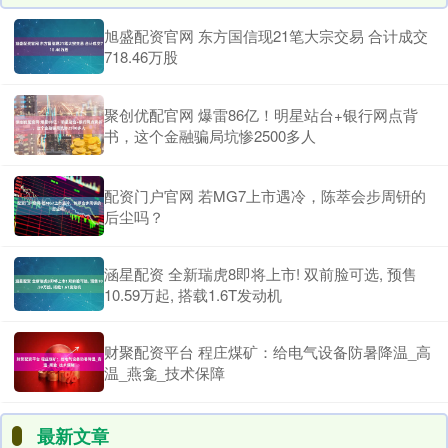
旭盛配资官网 东方国信现21笔大宗交易 合计成交
718.46万股
聚创优配官网 爆雷86亿！明星站台+银行网点背
书，这个金融骗局坑惨2500多人
配资门户官网 若MG7上市遇冷，陈萃会步周钘的
后尘吗？
涵星配资 全新瑞虎8即将上市! 双前脸可选, 预售
10.59万起, 搭载1.6T发动机
财聚配资平台 程庄煤矿：给电气设备防暑降温_高
温_燕龛_技术保障
最新文章