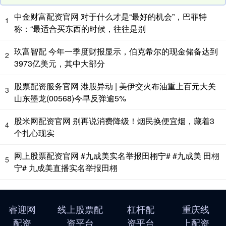
中金财富配资官网 对于什么才是“最好的机会”，巴菲特
1
称：“最适合买东西的时候，往往是别
玖富智配 今年一季度财报显示，伯克希尔的现金储备达到
2
3973亿美元，其中大部分
股票配资服务官网 港股异动 | 美伊交火布油重上百元大关
3
山东墨龙(00568)今早反弹逾5%
股米网配资官网 别再说消费降级！烟民换便宜烟，藏着3
4
个扎心现实
网上股票配资官网 #九成美实名举报田栩宁# #九成美 田栩
5
宁# 九成美直播实名举报田栩
睿迎网
线上股票配
杠杆配
重庆线
配资
资平台
资平台
上配资